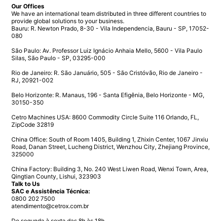
Our Offices
We have an international team distributed in three different countries to
provide global solutions to your business.
Bauru:
R. Newton Prado, 8-30 - Vila Independencia, Bauru - SP, 17052-
080
São Paulo:
Av. Professor Luiz Ignácio Anhaia Mello, 5600 - Vila Paulo
Silas, São Paulo - SP, 03295-000
Rio de Janeiro:
R. São Januário, 505 - São Cristóvão, Rio de Janeiro -
RJ, 20921-002
Belo Horizonte:
R. Manaus, 196 - Santa Efigênia, Belo Horizonte - MG,
30150-350
Cetro Machines USA:
8600 Commodity Circle Suite 116 Orlando, FL,
ZipCode 32819
China Office:
South of Room 1405, Building 1, Zhixin Center, 1067 Jinxiu
Road, Danan Street, Lucheng District, Wenzhou City, Zhejiang Province,
325000
China Factory:
Building 3, No. 240 West Liwen Road, Wenxi Town, Area,
Qingtian County, Lishui, 323903
Talk to Us
SAC e Assistência Técnica:
0800 202 7500
atendimento@cetrox.com.br
De segunda à sexta das 8h às 18h