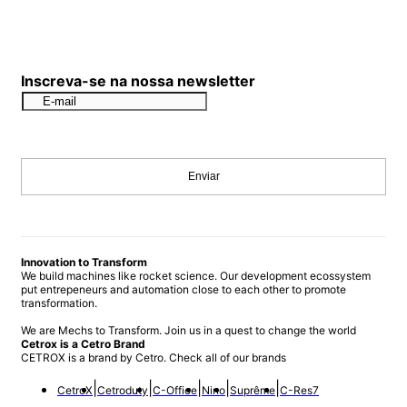
Inscreva-se na nossa newsletter
Enviar
Innovation to Transform
We build machines like rocket science. Our development ecossystem
put entrepeneurs and automation close to each other to promote
transformation.
We are Mechs to Transform. Join us in a quest to change the world
Cetrox is a Cetro Brand
CETROX is a brand by Cetro. Check all of our brands
|
|
|
|
|
CetroX
Cetroduty
C-Office
Nino
Suprême
C-Res7