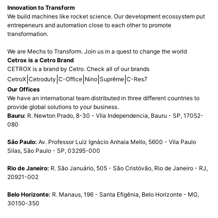
Innovation to Transform
We build machines like rocket science. Our development ecossystem put
entrepeneurs and automation close to each other to promote
transformation.
We are Mechs to Transform. Join us in a quest to change the world
Cetrox is a Cetro Brand
CETROX is a brand by Cetro. Check all of our brands
|
|
|
|
|
CetroX
Cetroduty
C-Office
Nino
Suprême
C-Res7
Our Offices
We have an international team distributed in three different countries to
provide global solutions to your business.
Bauru:
R. Newton Prado, 8-30 - Vila Independencia, Bauru - SP, 17052-
080
São Paulo:
Av. Professor Luiz Ignácio Anhaia Mello, 5600 - Vila Paulo
Silas, São Paulo - SP, 03295-000
Rio de Janeiro:
R. São Januário, 505 - São Cristóvão, Rio de Janeiro - RJ,
20921-002
Belo Horizonte:
R. Manaus, 196 - Santa Efigênia, Belo Horizonte - MG,
30150-350