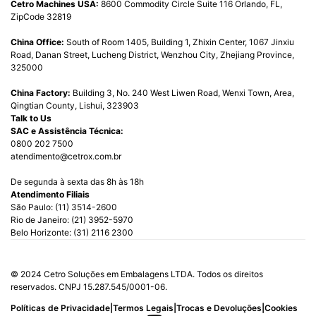
Cetro Machines USA:
8600 Commodity Circle Suite 116 Orlando, FL,
ZipCode 32819
China Office:
South of Room 1405, Building 1, Zhixin Center, 1067 Jinxiu
Road, Danan Street, Lucheng District, Wenzhou City, Zhejiang Province,
325000
China Factory:
Building 3, No. 240 West Liwen Road, Wenxi Town, Area,
Qingtian County, Lishui, 323903
Talk to Us
SAC e Assistência Técnica:
0800 202 7500
atendimento@cetrox.com.br
De segunda à sexta das 8h às 18h
Atendimento Filiais
São Paulo: (11) 3514-2600
Rio de Janeiro: (21) 3952-5970
Belo Horizonte: (31) 2116 2300
© 2024 Cetro Soluções em Embalagens LTDA. Todos os direitos
reservados. CNPJ 15.287.545/0001-06.
|
|
|
Políticas de Privacidade
Termos Legais
Trocas e Devoluções
Cookies