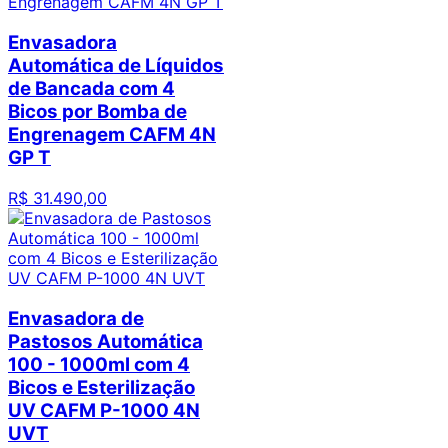
Envasadora
Automática de Líquidos
de Bancada com 4
Bicos por Bomba de
Engrenagem CAFM 4N
GP T
R$
31
.
490
,
00
Envasadora de
Pastosos Automática
100 - 1000ml com 4
Bicos e Esterilização
UV CAFM P-1000 4N
UVT