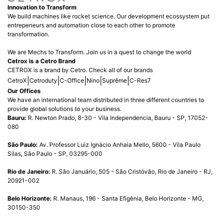
Innovation to Transform
We build machines like rocket science. Our development ecossystem put
entrepeneurs and automation close to each other to promote
transformation.
We are Mechs to Transform. Join us in a quest to change the world
Cetrox is a Cetro Brand
CETROX is a brand by Cetro. Check all of our brands
|
|
|
|
|
CetroX
Cetroduty
C-Office
Nino
Suprême
C-Res7
Our Offices
We have an international team distributed in three different countries to
provide global solutions to your business.
Bauru:
R. Newton Prado, 8-30 - Vila Independencia, Bauru - SP, 17052-
080
São Paulo:
Av. Professor Luiz Ignácio Anhaia Mello, 5600 - Vila Paulo
Silas, São Paulo - SP, 03295-000
Rio de Janeiro:
R. São Januário, 505 - São Cristóvão, Rio de Janeiro - RJ,
20921-002
Belo Horizonte:
R. Manaus, 196 - Santa Efigênia, Belo Horizonte - MG,
30150-350