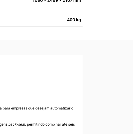
1080 x 2469 x 2107 mm
400 kg
 para empresas que desejam automatizar o
agens
back-seal,
permitindo combinar até seis