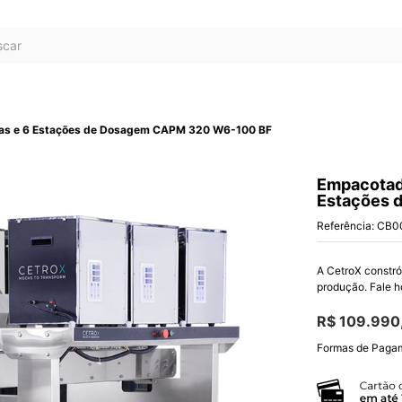
ar
cas e 6 Estações de Dosagem CAPM 320 W6-100 BF
Empacotad
Estações 
Referência
:
CB0
A CetroX constró
produção. Fale h
R$
109
.
990
Formas de Paga