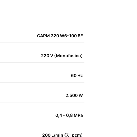
CAPM 320 W6-100 BF
220 V (Monofásico)
60 Hz
2.500 W
0,4 - 0,8 MPa
200 L/min (7,1 pcm)