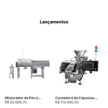
Lançamentos
Misturador de Pós e
Contadora de Cápsulas
Líquidos Ribbon Blender
R$
92
.
689
,
70
Semiautomática de Bancada
R$
119
.
990
,
00
CTRM RB-150 PL
CSCM CF-1000 T