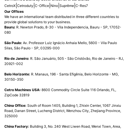
|
|
|
|
|
CetroX
Cetroduty
C-Office
Nino
Suprême
C-Res7
Our Offices
We have an international team distributed in three different countries to
provide global solutions to your business.
Bauru:
R. Newton Prado, 8-30 - Vila Independencia, Bauru - SP, 17052-
080
São Paulo:
Av. Professor Luiz Ignácio Anhaia Mello, 5600 - Vila Paulo
Silas, São Paulo - SP, 03295-000
Rio de Janeiro:
R. São Januário, 505 - São Cristóvão, Rio de Janeiro - RJ,
20921-002
Belo Horizonte:
R. Manaus, 196 - Santa Efigênia, Belo Horizonte - MG,
30150-350
Cetro Machines USA:
8600 Commodity Circle Suite 116 Orlando, FL,
ZipCode 32819
China Office:
South of Room 1405, Building 1, Zhixin Center, 1067 Jinxiu
Road, Danan Street, Lucheng District, Wenzhou City, Zhejiang Province,
325000
China Factory:
Building 3, No. 240 West Liwen Road, Wenxi Town, Area,