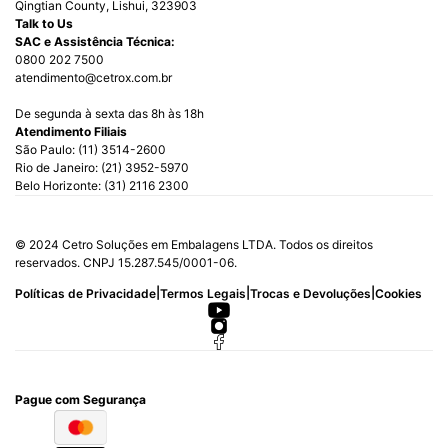
Qingtian County, Lishui, 323903
Talk to Us
SAC e Assistência Técnica:
0800 202 7500
atendimento@cetrox.com.br
De segunda à sexta das 8h às 18h
Atendimento Filiais
São Paulo: (11) 3514-2600
Rio de Janeiro: (21) 3952-5970
Belo Horizonte: (31) 2116 2300
© 2024 Cetro Soluções em Embalagens LTDA. Todos os direitos
reservados. CNPJ 15.287.545/0001-06.
|
|
|
Políticas de Privacidade
Termos Legais
Trocas e Devoluções
Cookies
Pague com Segurança